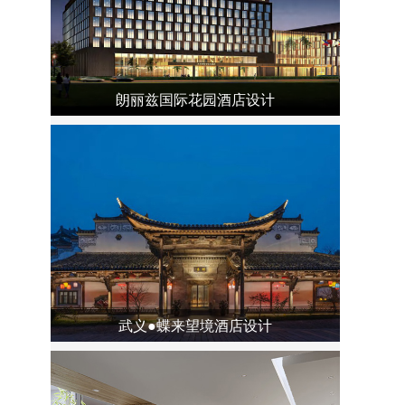
朗丽兹国际花园酒店设计
武义●蝶来望境酒店设计