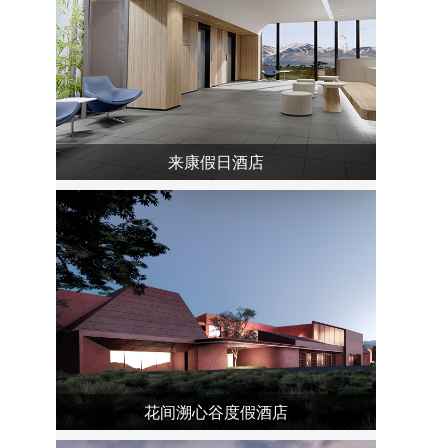
来康假日酒店
花间溯心谷度假酒店