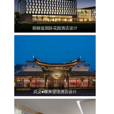
朗丽兹国际花园酒店设计
武义●蝶来望境酒店设计