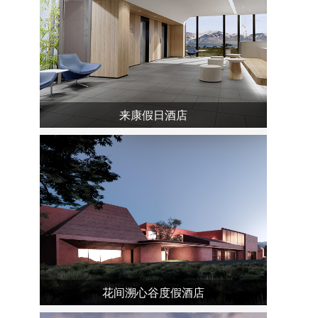
来康假日酒店
花间溯心谷度假酒店